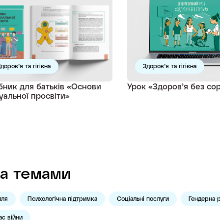
доров’я та гігієна
Здоров’я та гігієна
бник для батьків «Основи
Урок «Здоровʼя без со
уальної просвіти»
а темами
лля
Психологічна підтримка
Соціальні послуги
Гендерна р
ас війни