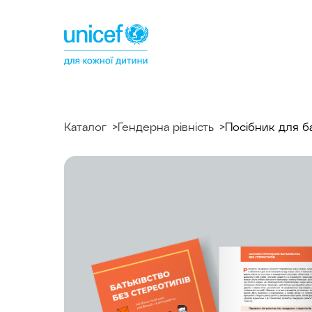
Спільнотека
ЮНІСЕФ
Україна
Каталог
Гендерна рівність
Посібник для ба