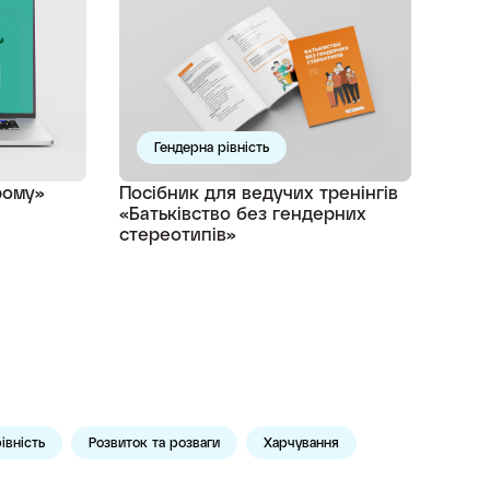
Гендерна рівність
рому»
Посібник для ведучих тренінгів
«Батьківство без гендерних
стереотипів»
івність
Розвиток та розваги
Харчування