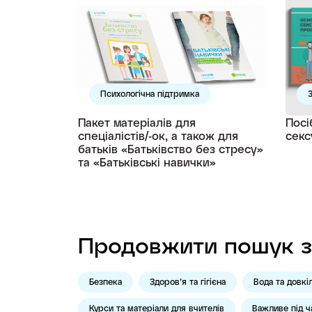
Психологічна підтримка
З
Пакет матеріалів для
Посі
спеціалістів/-ок, а також для
секс
батьків «Батьківство без стресу»
та «Батьківські навички»
Продовжити пошук з
Безпека
Здоров’я та гігієна
Вода та довкі
Курси та матеріали для вчителів
Важливе під ч