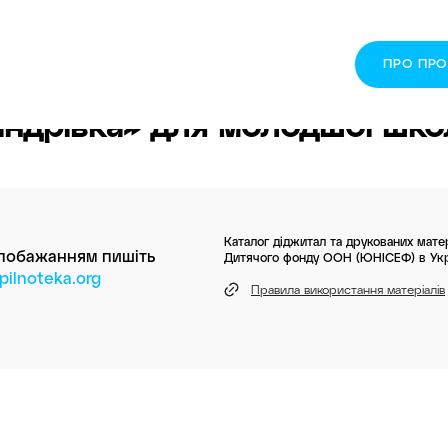
ПРО ПР
ндрівка» для молодшої шко
Каталог діджитал та друкованих матер
 побажанням пишіть
Дитячого фонду ООН (ЮНІСЕФ) в Укр
ilnoteka.org
Правила використання матеріалів