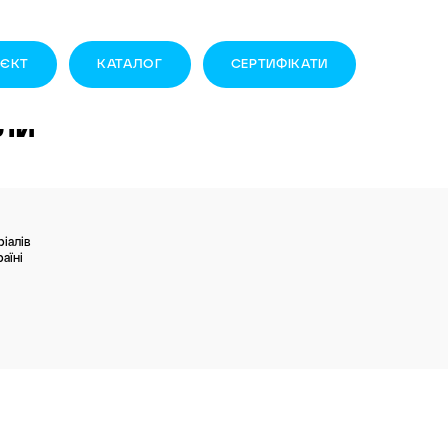
ОЄКТ
КАТАЛОГ
CЕРТИФІКАТИ
ли
іалів
аїні