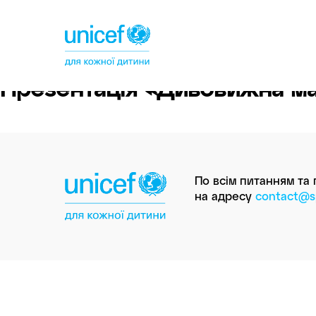
Спільнотека
ЮНІСЕФ
Україна
Презентація «Дивовижна ма
По всім питанням та
на адресу
contact@sp