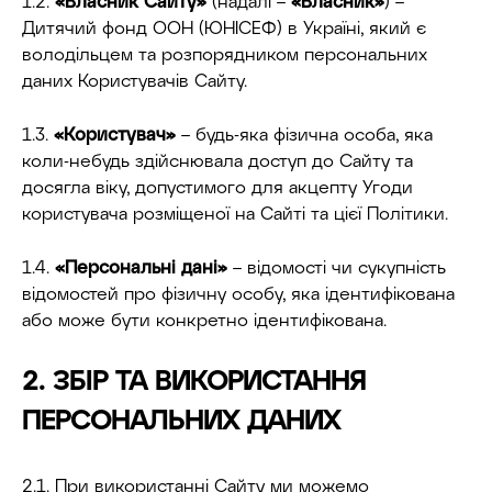
1.2.
«Власник Сайту»
(надалі –
«Власник»
) –
Дитячий фонд ООН (ЮНІСЕФ) в Україні, який є
володільцем та розпорядником персональних
даних Користувачів Сайту.
1.3.
«Користувач»
– будь-яка фізична особа, яка
коли-небудь здійснювала доступ до Сайту та
досягла віку, допустимого для акцепту Угоди
користувача розміщеної на Сайті та цієї Політики.
1.4.
«Персональні дані»
– відомості чи сукупність
відомостей про фізичну особу, яка ідентифікована
або може бути конкретно ідентифікована.
2. ЗБІР ТА ВИКОРИСТАННЯ
ПЕРСОНАЛЬНИX ДАНИХ
2.1. При використанні Сайту ми можемо