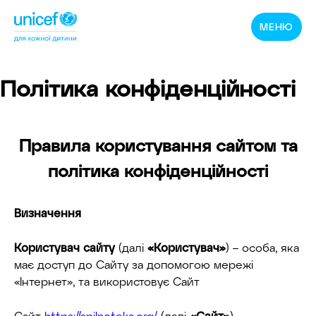
Спільнотека
МЕНЮ
ЮНІСЕФ
Україна
Політика конфіденційності
Правила користування сайтом та
політика конфіденційності
Визначення
Користувач сайту
(далі
«Користувач»
) – особа, яка
має доступ до Сайту за допомогою мережі
«Інтернет», та використовує Сайт
Сайт
https://spilnoteka.org/
(далі
«Сайт»
).