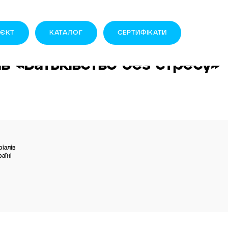
ОЄКТ
КАТАЛОГ
CЕРТИФІКАТИ
ів «Батьківство без стресу»
іалів
аїні