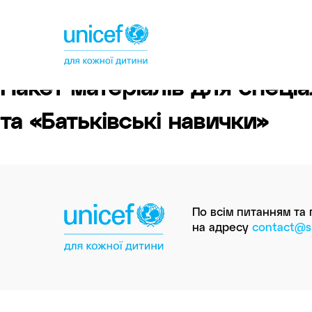
Спільнотека
ЮНІСЕФ
Україна
Пакет матеріалів для спеціал
та «Батьківські навички»
По всім питанням та
на адресу
contact@sp