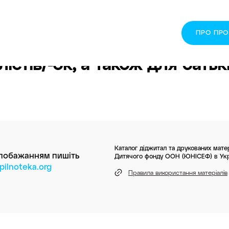
ПРО ПР
істів/-ок, а також для батьк
Каталог діджитал та друкованих матер
 побажанням пишіть
Дитячого фонду ООН (ЮНІСЕФ) в Укр
ilnoteka.org
Правила використання матеріалів