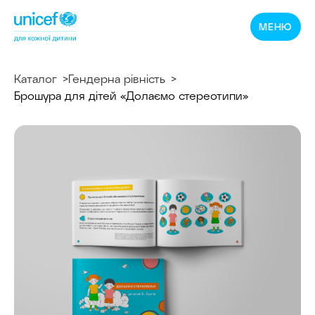
Спільнотека
МЕНЮ
ЮНІСЕФ
Україна
Каталог
Гендерна рівність
Брошура для дітей «Долаємо стереотипи»