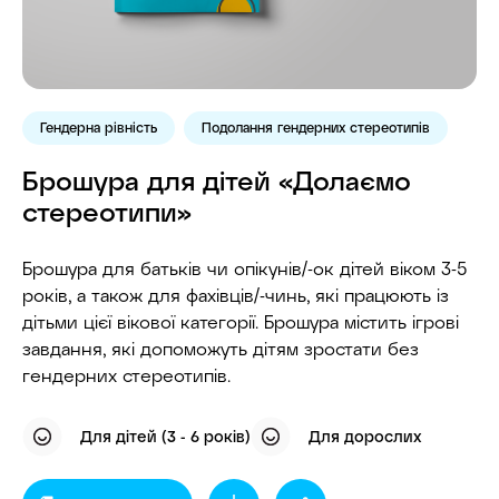
Гендерна рівність
Подолання гендерних стереотипів
Брошура для дітей «Долаємо
стереотипи»
Брошура для батьків чи опікунів/-ок дітей віком 3-5
років, а також для фахівців/-чинь, які працюють із
дітьми цієї вікової категорії. Брошура містить ігрові
завдання, які допоможуть дітям зростати бeз
гeндeрних стeрeотипів.
Для дітей (3 - 6 років)
Для дорослих