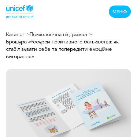
Спільнотека
МЕНЮ
ЮНІСЕФ
Україна
Каталог
Психологічна підтримка
Брошура «Ресурси позитивного батьківства: як
стабілізувати себе та попередити емоційне
вигорання»