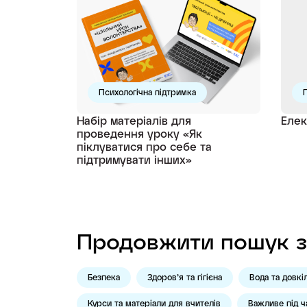
Психологічна підтримка
П
Набір матеріалів для
Елек
проведення уроку «Як
піклуватися про себе та
підтримувати інших»
Продовжити пошук з
Безпека
Здоров’я та гігієна
Вода та довкі
Курси та матеріали для вчителів
Важливе під ч