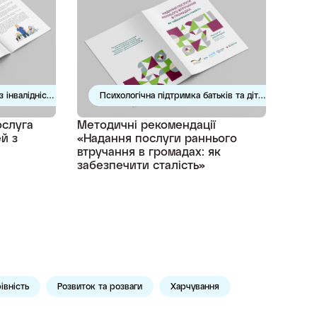
з інвалідністю
Психологічна підтримка батьків та дітей
ослуга
Методичні рекомендації
й з
«Надання послуги раннього
втручання в громадах: як
забезпечити сталість»
івність
Розвиток та розваги
Харчування