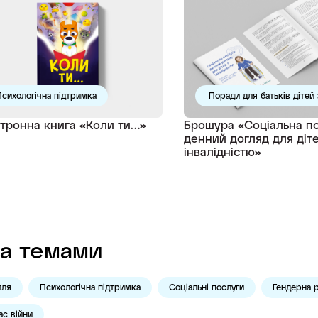
сихологічна підтримка
Поради для батьків дітей 
тронна книга «Коли ти…»
Брошура «Соціальна п
денний догляд для діте
інвалідністю»
а темами
лля
Психологічна підтримка
Соціальні послуги
Гендерна р
ас війни