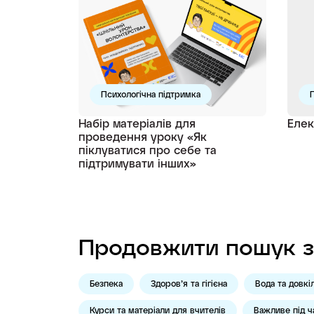
Психологічна підтримка
П
Набір матеріалів для
Елек
проведення уроку «Як
піклуватися про себе та
підтримувати інших»
Продовжити пошук з
Безпека
Здоров’я та гігієна
Вода та довкі
Курси та матеріали для вчителів
Важливе під ч