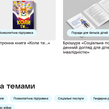
сихологічна підтримка
Поради для батьків дітей 
тронна книга «Коли ти…»
Брошура «Соціальна п
денний догляд для діте
інвалідністю»
а темами
лля
Психологічна підтримка
Соціальні послуги
Гендерна р
ас війни