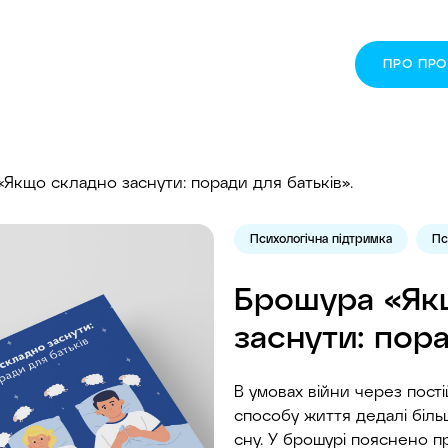
ПРО ПР
Якщо складно заснути: поради для батьків».
Психологічна підтримка
Пс
Брошура «Як
заснути: пора
В умовах війни через пост
способу життя дедалі біл
сну. У брошурі пояснено п