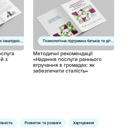
з інвалідністю
Психологічна підтримка батьків та дітей
ослуга
Методичні рекомендації
й з
«Надання послуги раннього
втручання в громадах: як
забезпечити сталість»
івність
Розвиток та розваги
Харчування