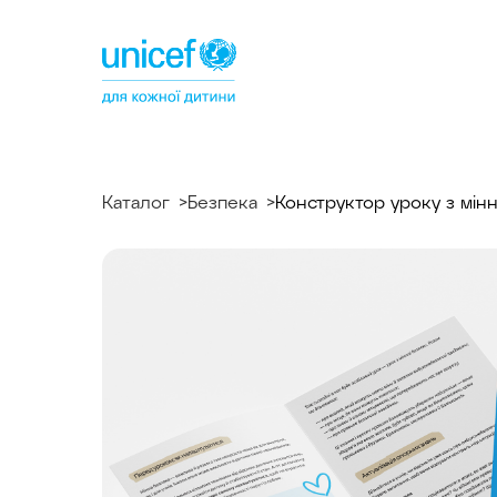
Спільнотека
ЮНІСЕФ
Україна
Каталог
Безпека
Конструктор уроку з мін