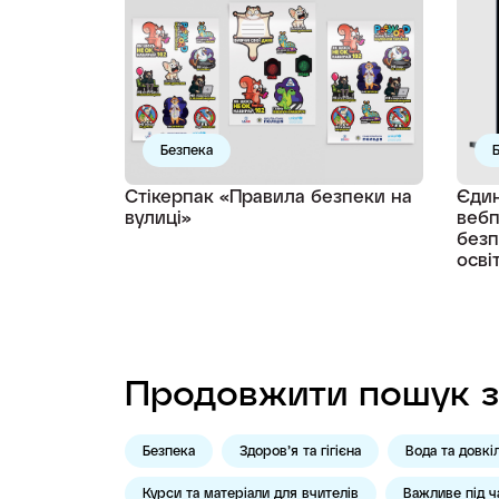
Безпека
Стікерпак «Правила безпеки на
Єдин
вулиці»
вебп
безп
осві
Продовжити пошук з
Безпека
Здоров’я та гігієна
Вода та довкі
Курси та матеріали для вчителів
Важливе під ч