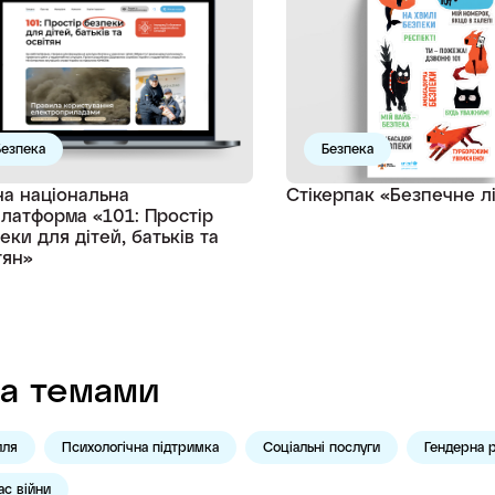
Безпека
Безпека
а національна
Стікерпак «Безпечне л
латформа «101: Простір
еки для дітей, батьків та
тян»
а темами
лля
Психологічна підтримка
Соціальні послуги
Гендерна р
ас війни