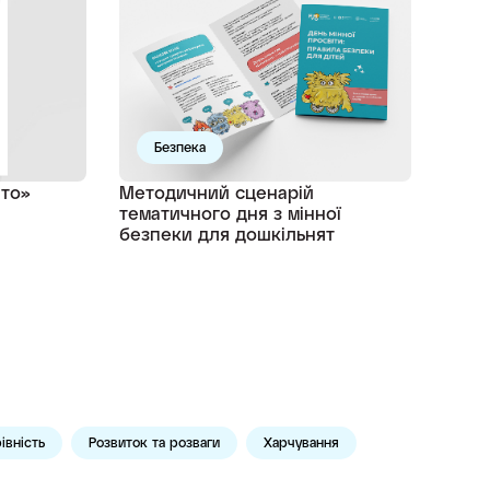
Безпека
іто»
Методичний сценарій
тематичного дня з мінної
безпеки для дошкільнят
івність
Розвиток та розваги
Харчування