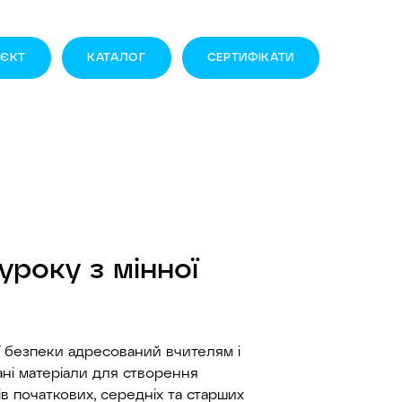
ОЄКТ
КАТАЛОГ
CЕРТИФІКАТИ
уроку з мінної
ї безпеки адресований вчителям і
ані матеріали для створення
ів початкових, середніх та старших