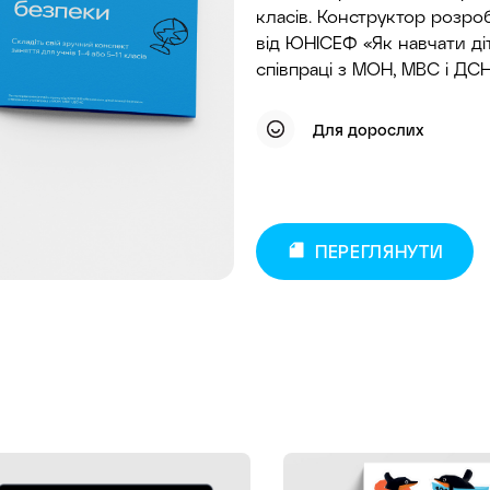
класів. Конструктор розро
від ЮНІСЕФ «Як навчати ді
співпраці з МОН, МВС і ДСН
Для дорослих
ПЕРЕГЛЯНУТИ