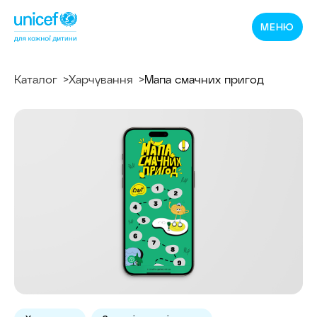
Спільнотека
МЕНЮ
ЮНІСЕФ
Україна
Каталог
Харчування
Мапа смачних пригод