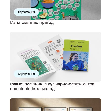
Харчування
Мапа смачних пригод
Харчування
ГраЇмо: посібник із кулінарно-освітньої гри
для підлітків та молоді