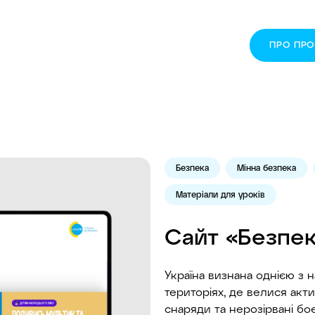
ПРО ПР
Безпека
Мінна безпека
Матеріали для уроків
Сайт «Безпек
Україна визнана однією з на
територіях, де велися актив
снаряди та нерозірвані боє