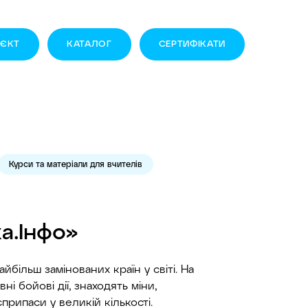
ОЄКТ
КАТАЛОГ
CЕРТИФІКАТИ
Курси та матеріали для вчителів
а.Інфо»
йбільш замінованих країн у світі. На
ні бойові дії, знаходять міни,
припаси у великій кількості.