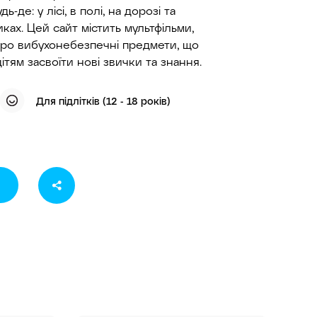
-де: у лісі, в полі, на дорозі та
ках. Цей сайт містить мультфільми,
и про вибухонебезпечні предмети, що
тям засвоїти нові звички та знання.
Для підлітків (12 - 18 років)