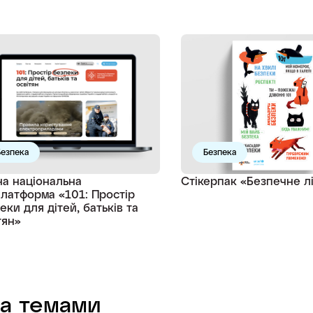
Безпека
Безпека
а національна
Стікерпак «Безпечне л
латформа «101: Простір
еки для дітей, батьків та
тян»
а темами