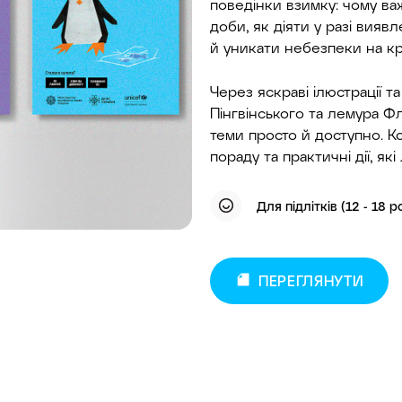
поведінки взимку: чому ва
доби, як діяти у разі вия
й уникати небезпеки на кр
Через яскраві ілюстрації т
Пінгвінського та лемура Ф
теми просто й доступно. К
пораду та практичні дії, як
Для підлітків (12 - 18 р
ПЕРЕГЛЯНУТИ