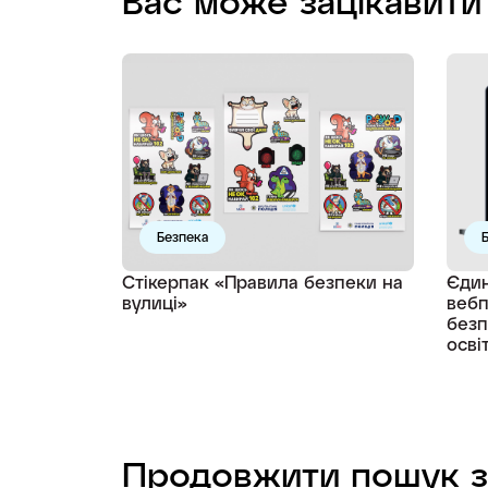
Вас може зацікавити
Безпека
Стікерпак «Правила безпеки на
Єдин
вулиці»
вебп
безп
осві
Продовжити пошук з