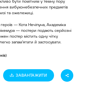
жливо бути помітним у темну пору
влення вибухонебезпечних предметів
изі та ожележиці.
а героїв — Кота Нечіпуна, Академіка
лікемура — постери подають серйозні
ожен постер містить одну чітку
і легко запам’ятати й застосувати.
оків)
ЗАВАНТАЖИТИ