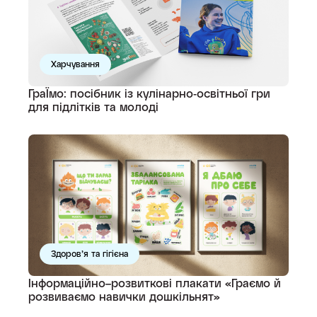
Харчування
ГраЇмо: посібник із кулінарно-освітньої гри
для підлітків та молоді
Здоров’я та гігієна
Інформаційно–розвиткові плакати «Граємо й
розвиваємо навички дошкільнят»