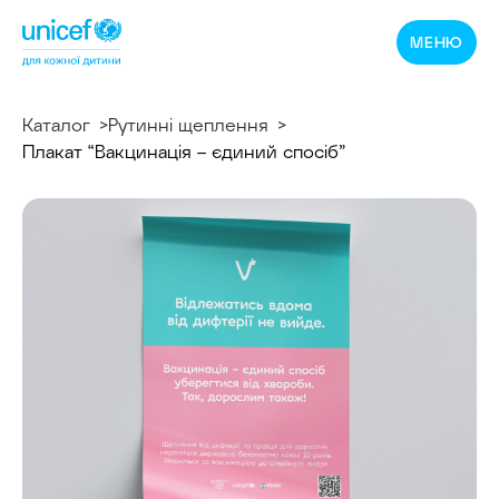
Спільнотека
МЕНЮ
ЮНІСЕФ
Україна
Каталог
Рутинні щеплення
Плакат “Вакцинація – єдиний спосіб”