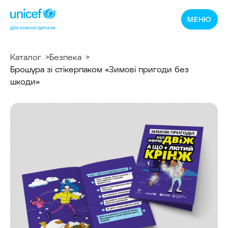
Спільнотека
МЕНЮ
ЮНІСЕФ
Україна
Каталог
Безпека
Брошура зі стiкерпаком «Зимові пригоди без
шкоди»