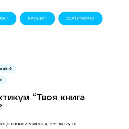
ОЄКТ
КАТАЛОГ
CЕРТИФІКАТИ
а дітей
ті
тикум “Твоя книга
”
ісце самовираження, розвитку та