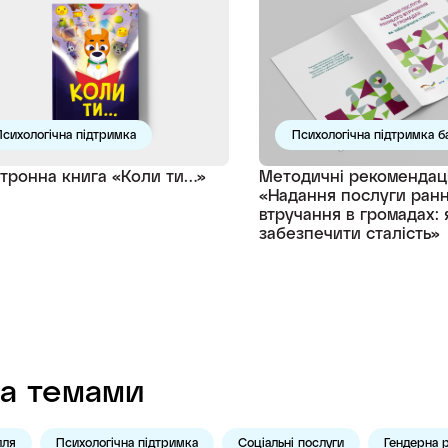
сихологічна підтримка
Психологічна підтримка ба
тронна книга «Коли ти…»
Методичні рекомендаці
«Надання послуги ран
втручання в громадах: 
забезпечити сталість»
а темами
лля
Психологічна підтримка
Соціальні послуги
Гендерна р