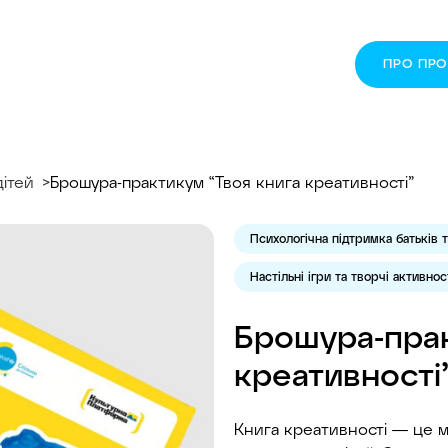
ПРО ПР
дітей
Брошура-практикум “Твоя книга креативності”
Психологічна підтримка батьків т
Настільні ігри та творчі активнос
Брошура-прак
креативності
Книга креативності — це м