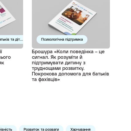
тьків та дітей
Психологічна підтримка
ї
Брошура «Коли поведінка – це
нього
сигнал. Як розуміти й
як
підтримувати дитину з
труднощами розвитку.
Покрокова допомога для батьків
та фахівців»
івність
Розвиток та розваги
Харчування