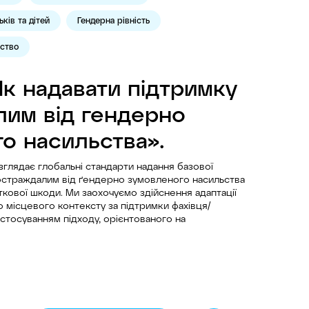
ків та дітей
Гендерна рівність
ьство
к надавати підтримку
им від гендерно
о насильства».
глядає глобальні стандарти надання базової
постраждалим від ґендерно зумовленого насильства
ткової шкоди. Ми заохочуємо здійснення адаптації
 місцевого контексту за підтримки фахівця/
застосуванням підходу, орієнтованого на