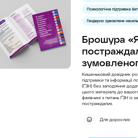
Психологічна підтримка бать
Гендерно зумовлене насил
Брошура «Я
постраждал
зумовленог
Кишеньковий довідник роз
підтримки та інформації 
(ҐЗН) без заподіяння дода
цього матеріалу до вашого
фахівчині з питань ҐЗН із 
постраждалих.
Для дорослих