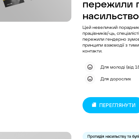
пережили 
насильство
Цей невеличкий порадник 
працівників/-ць, спеціаліс
пережили гендерно зумов
принципи взаємодії з тими
контакти.
Для молоді (від 1
Для дорослих
ПЕРЕГЛЯНУТИ
Протидія насильству та булі