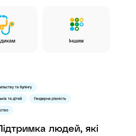
дикам
Іншим
ильству та булінгу
ків та дітей
Гендерна рівність
ьство
Підтримка людей, які