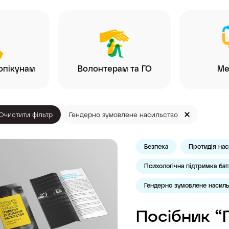
опікунам
Волонтерам та ГО
Ме
Очистити фільтр
Гендерно зумовлене насильство
Безпека
Протидія нас
Психологічна підтримка бать
Гендерно зумовлене насил
Посібник “