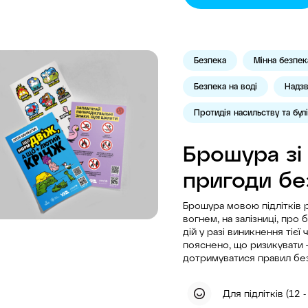
Безпека
Мінна безпек
Безпека на воді
Надзв
Протидія насильству та булі
Брошура зі 
пригоди бе
Брошура мовою підлітків р
вогнем, на залізниці, про 
дій у разі виникнення тієї 
пояснено, що ризикувати —
дотримуватися правил без
Для підлітків (12 -