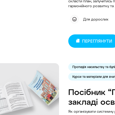
скласти план, залучитись
гармонійного розвитку та ж
Для дорослих
ПЕРЕГЛЯНУТИ
Протидія насильству та булі
Курси та матеріали для вчи
Посібник “П
закладі осв
Як організувати системну р