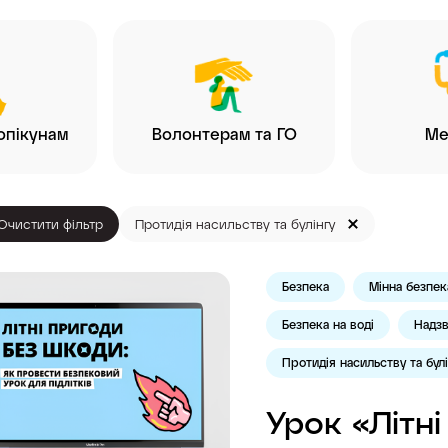
опікунам
Волонтерам та ГО
Ме
Очистити фільтр
Протидія насильству та булінгу
Безпека
Мінна безпек
Безпека на воді
Надзв
Протидія насильству та булі
Урок «Літн