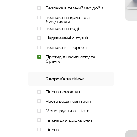
Безпека в темний час доби
Безпека на кризі та з
бурульками
Безпека на воді
Надзвичайні ситуації
Безпека в інтернеті
Протидія насильству та
булінгу
Здоров’я та гігієна
Гігієна немовлят
Чиста вода і санітарія
Менструальна гігієна
Гігієна для дошкільнят
Гігієна