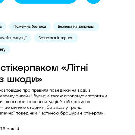
а
Пожежна безпека
Безпека на залізниці
ичайні ситуації
Безпека в інтернеті
нгу
стікерпаком «Літні
з шкоди»
озповідає про правила поведінки на воді, з
безпеку онлайн і булінг, а також пропонує алгоритми
чи іншої небезпечної ситуації. У ній доступно
 це минуле сторіччя, бо зараз у тренді
печної поведінки. Частиною брошури є стікерпак.
 18 років)